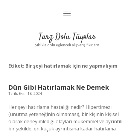
menüyü
Anasayfa
aç
Gizlilik Politikası
Tarz Dolu Tüyolar
Yasal Uyarı
Şıklıkla dolu eğlenceli alışveriş fikirleri!
Hakkımızda
Etiket:
Bir şeyi hatırlamak için ne yapmalıyım
Dün Gibi Hatırlamak Ne Demek
Tarih: Ekim 18, 2024
Her şeyi hatırlama hastalığı nedir? Hipertimezi
(unutma yeteneğinin olmaması), bir kişinin kişisel
olarak deneyimlediği olayları mükemmel ve ayrıntılı
bir şekilde, en küçük ayrıntısına kadar hatırlama