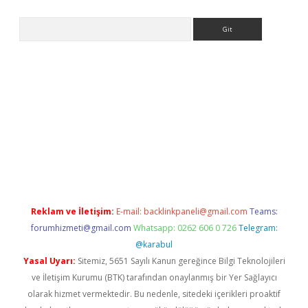
Arama
riş
betexper.xyz
betci giriş
hiltonbet güncel giriş
Reklam ve İletişim:
E-mail:
backlinkpaneli@gmail.com
Teams:
forumhizmeti@gmail.com
Whatsapp: 0262 606 0 726
Telegram:
@karabul
Yasal Uyarı:
Sitemiz, 5651 Sayılı Kanun gereğince Bilgi Teknolojileri
ve İletişim Kurumu (BTK) tarafından onaylanmış bir Yer Sağlayıcı
olarak hizmet vermektedir. Bu nedenle, sitedeki içerikleri proaktif