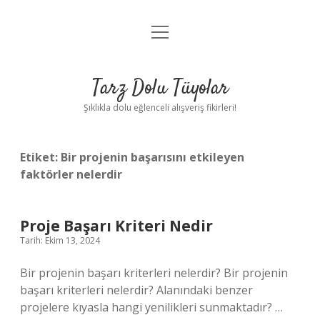
menüyü
Anasayfa
aç
Gizlilik Politikası
Tarz Dolu Tüyolar
Yasal Uyarı
Şıklıkla dolu eğlenceli alışveriş fikirleri!
Hakkımızda
Etiket:
Bir projenin başarısını etkileyen
faktörler nelerdir
Proje Başarı Kriteri Nedir
Tarih: Ekim 13, 2024
Bir projenin başarı kriterleri nelerdir? Bir projenin
başarı kriterleri nelerdir? Alanındaki benzer
projelere kıyasla hangi yenilikleri sunmaktadır? …