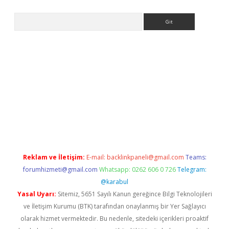
Arama
riş
betexper.xyz
betci giriş
hiltonbet güncel giriş
Reklam ve İletişim:
E-mail:
backlinkpaneli@gmail.com
Teams:
forumhizmeti@gmail.com
Whatsapp: 0262 606 0 726
Telegram:
@karabul
Yasal Uyarı:
Sitemiz, 5651 Sayılı Kanun gereğince Bilgi Teknolojileri
ve İletişim Kurumu (BTK) tarafından onaylanmış bir Yer Sağlayıcı
olarak hizmet vermektedir. Bu nedenle, sitedeki içerikleri proaktif