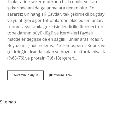
Tıpkı rafine şeker gibi kana hızla emilir ve kan
şekerinde ani dalgalanmalara neden olur. En
zararsız un hangisi? Çavdar, tek çekirdekli buğday
ve yulaf gibi diğer tohumlardan elde edilen unlar,
tohum veya tahıla göre isimlendirilir. Renkleri, un
topaklarının büyüklüğü ve içerdikleri faydalı
maddeler değişse de en sağlıklı unlar arasındadır.
Beyaz un içinde neler var? 3. Endosperm: Kepek ve
çekirdeğin dışında kalan ve büyük miktarda nişasta
(%68-76) ve protein (%6-18) içeren…
Beyaz
Devamını okuyun
Yorum Bırak
Un
Doğal
Mı
Sitemap