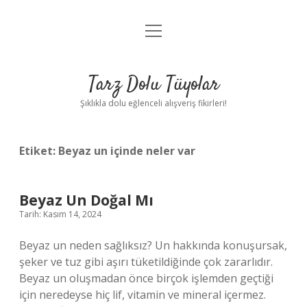
menüyü
Anasayfa
aç
Gizlilik Politikası
Tarz Dolu Tüyolar
Yasal Uyarı
Şıklıkla dolu eğlenceli alışveriş fikirleri!
Hakkımızda
Etiket:
Beyaz un içinde neler var
Beyaz Un Doğal Mı
Tarih: Kasım 14, 2024
Beyaz un neden sağlıksız? Un hakkında konuşursak,
şeker ve tuz gibi aşırı tüketildiğinde çok zararlıdır.
Beyaz un oluşmadan önce birçok işlemden geçtiği
için neredeyse hiç lif, vitamin ve mineral içermez.