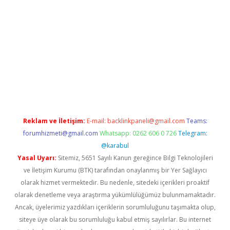
iriş
betexper.xyz
betci giriş
hiltonbet güncel giriş
Reklam ve İletişim:
E-mail:
backlinkpaneli@gmail.com
Teams:
forumhizmeti@gmail.com
Whatsapp: 0262 606 0 726
Telegram:
@karabul
Yasal Uyarı:
Sitemiz, 5651 Sayılı Kanun gereğince Bilgi Teknolojileri
ve İletişim Kurumu (BTK) tarafından onaylanmış bir Yer Sağlayıcı
olarak hizmet vermektedir. Bu nedenle, sitedeki içerikleri proaktif
olarak denetleme veya araştırma yükümlülüğümüz bulunmamaktadır.
Ancak, üyelerimiz yazdıkları içeriklerin sorumluluğunu taşımakta olup,
siteye üye olarak bu sorumluluğu kabul etmiş sayılırlar. Bu internet