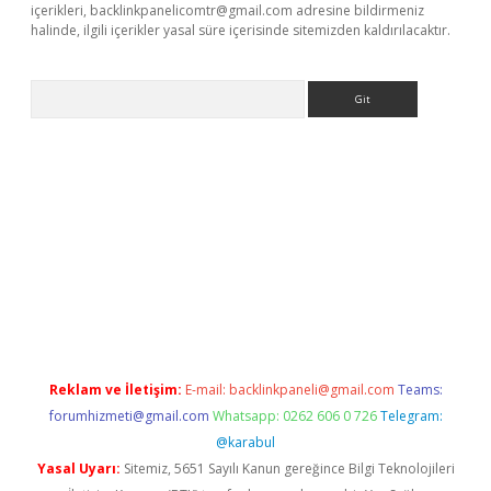
içerikleri,
backlinkpanelicomtr@gmail.com
adresine bildirmeniz
halinde, ilgili içerikler yasal süre içerisinde sitemizden kaldırılacaktır.
Arama
riş
betexper.xyz
betci giriş
hiltonbet güncel giriş
Reklam ve İletişim:
E-mail:
backlinkpaneli@gmail.com
Teams:
forumhizmeti@gmail.com
Whatsapp: 0262 606 0 726
Telegram:
@karabul
Yasal Uyarı:
Sitemiz, 5651 Sayılı Kanun gereğince Bilgi Teknolojileri