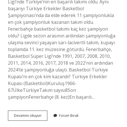
Ligi’nde Türkiye’nin en başarılı takımı oldu. Aynı
başarıyı Türkiye Erkekler Basketbol
Şampiyonası’nda da elde ederek 11 şampiyonlukla
en çok şampiyonluk kazanan takım oldu.
Fenerbahçe basketbol takımı kaç kez şampiyon
oldu? Ligde sezon arasının ardından şampiyonluğa
ulaşma sevinci yaşayan sarı-lacivertli takım, kupayı
toplamda 11. kez müzesine götürdü. Fenerbahçe,
Basketbol Süper Ligi’nde 1991, 2007, 2008, 2010,
2011, 2014, 2016, 2017, 2018 ve 2022’nin ardından
2024’te şampiyonluğa ulaştı. Basketbol Türkiye
Kupası’nı en çok kim kazandı? Türkiye Erkekler
Kupası (Basketbol)Kuruluş1966-
67ÜlkeTürkiyeTakım sayısı8Son
şampiyonFenerbahçe (8. kez)En başarılı…
Basketbolda
Devamını okuyun
Yorum Bırak
En
Çok