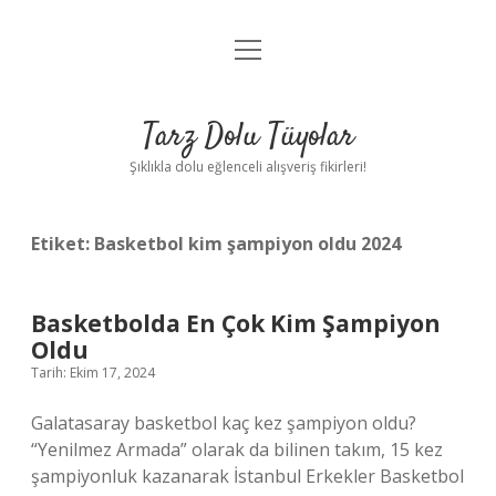
menüyü
Anasayfa
aç
Gizlilik Politikası
Tarz Dolu Tüyolar
Yasal Uyarı
Şıklıkla dolu eğlenceli alışveriş fikirleri!
Hakkımızda
Etiket:
Basketbol kim şampiyon oldu 2024
Basketbolda En Çok Kim Şampiyon
Oldu
Tarih: Ekim 17, 2024
Galatasaray basketbol kaç kez şampiyon oldu?
“Yenilmez Armada” olarak da bilinen takım, 15 kez
şampiyonluk kazanarak İstanbul Erkekler Basketbol