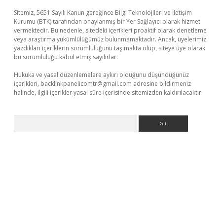
Sitemiz, 5651 Sayılı Kanun gereğince Bilgi Teknolojileri ve İletişim
Kurumu (BTK) tarafından onaylanmış bir Yer Sağlayıcı olarak hizmet
vermektedir. Bu nedenle, sitedeki içerikleri proaktif olarak denetleme
veya araştırma yükümlülüğümüz bulunmamaktadır. Ancak, üyelerimiz
yazdıkları içeriklerin sorumluluğunu taşımakta olup, siteye üye olarak
bu sorumluluğu kabul etmiş sayılırlar.
Hukuka ve yasal düzenlemelere aykırı olduğunu düşündüğünüz
içerikleri,
backlinkpanelicomtr@gmail.com
adresine bildirmeniz
halinde, ilgili içerikler yasal süre içerisinde sitemizden kaldırılacaktır.
Arama
piabella giriş
betexper.xyz
betci giriş
hiltonbet güncel giriş