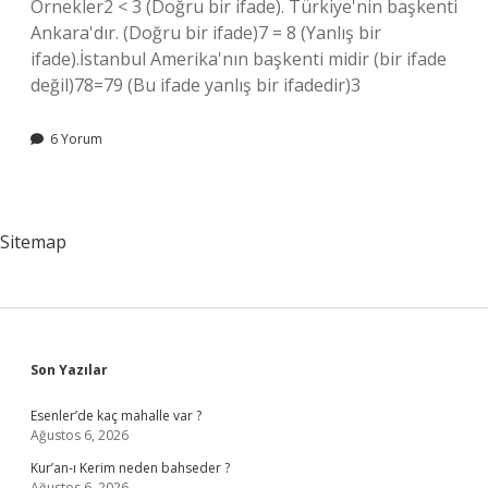
Örnekler2 < 3 (Doğru bir ifade). Türkiye'nin başkenti
Ankara'dır. (Doğru bir ifade)7 = 8 (Yanlış bir
ifade).İstanbul Amerika'nın başkenti midir (bir ifade
değil)78=79 (Bu ifade yanlış bir ifadedir)3
6 Yorum
Sitemap
Sidebar
Son Yazılar
Esenler’de kaç mahalle var ?
Ağustos 6, 2026
Kur’an-ı Kerim neden bahseder ?
Ağustos 6, 2026