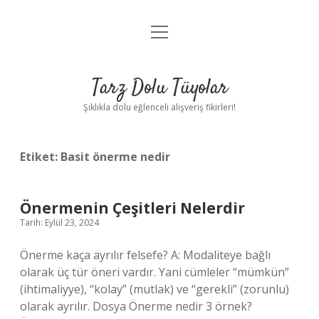
menüyü
Anasayfa
aç
Gizlilik Politikası
Tarz Dolu Tüyolar
Yasal Uyarı
Şıklıkla dolu eğlenceli alışveriş fikirleri!
Hakkımızda
Etiket:
Basit önerme nedir
Önermenin Çeşitleri Nelerdir
Tarih: Eylül 23, 2024
Önerme kaça ayrılır felsefe? A: Modaliteye bağlı
olarak üç tür öneri vardır. Yani cümleler “mümkün”
(ihtimaliyye), “kolay” (mutlak) ve “gerekli” (zorunlu)
olarak ayrılır. Dosya Önerme nedir 3 örnek?