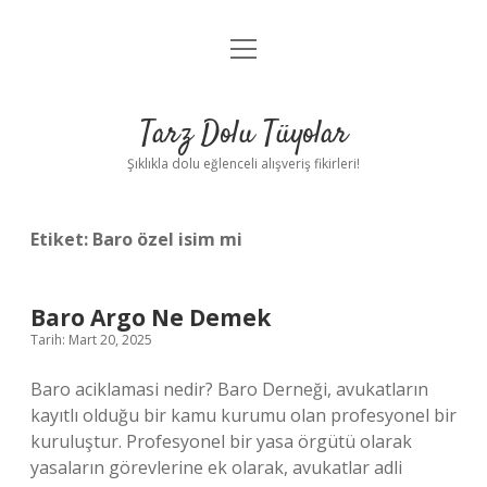
menüyü
Anasayfa
aç
Gizlilik Politikası
Tarz Dolu Tüyolar
Yasal Uyarı
Şıklıkla dolu eğlenceli alışveriş fikirleri!
Hakkımızda
Etiket:
Baro özel isim mi
Baro Argo Ne Demek
Tarih: Mart 20, 2025
Baro aciklamasi nedir? Baro Derneği, avukatların
kayıtlı olduğu bir kamu kurumu olan profesyonel bir
kuruluştur. Profesyonel bir yasa örgütü olarak
yasaların görevlerine ek olarak, avukatlar adli