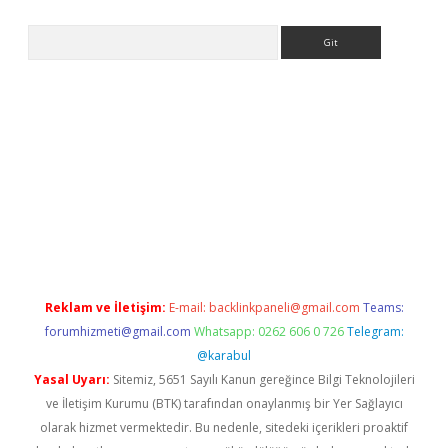
Arama
riş
betexper.xyz
betci giriş
hiltonbet güncel giriş
Reklam ve İletişim:
E-mail:
backlinkpaneli@gmail.com
Teams:
forumhizmeti@gmail.com
Whatsapp: 0262 606 0 726
Telegram:
@karabul
Yasal Uyarı:
Sitemiz, 5651 Sayılı Kanun gereğince Bilgi Teknolojileri
ve İletişim Kurumu (BTK) tarafından onaylanmış bir Yer Sağlayıcı
olarak hizmet vermektedir. Bu nedenle, sitedeki içerikleri proaktif