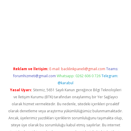
riş
betexper.xyz
betci giriş
hiltonbet güncel giriş
Reklam ve İletişim:
E-mail:
backlinkpaneli@gmail.com
Teams:
forumhizmeti@gmail.com
Whatsapp: 0262 606 0 726
Telegram:
@karabul
Yasal Uyarı:
Sitemiz, 5651 Sayılı Kanun gereğince Bilgi Teknolojileri
ve İletişim Kurumu (BTK) tarafından onaylanmış bir Yer Sağlayıcı
olarak hizmet vermektedir. Bu nedenle, sitedeki içerikleri proaktif
olarak denetleme veya araştırma yükümlülüğümüz bulunmamaktadır.
Ancak, üyelerimiz yazdıkları içeriklerin sorumluluğunu taşımakta olup,
siteye üye olarak bu sorumluluğu kabul etmiş sayılırlar. Bu internet