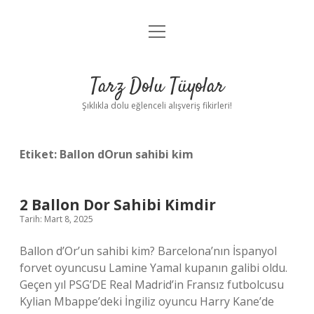
menüyü
Anasayfa
aç
Gizlilik Politikası
Tarz Dolu Tüyolar
Yasal Uyarı
Şıklıkla dolu eğlenceli alışveriş fikirleri!
Hakkımızda
Etiket:
Ballon dOrun sahibi kim
2 Ballon Dor Sahibi Kimdir
Tarih: Mart 8, 2025
Ballon d’Or’un sahibi kim? Barcelona’nın İspanyol
forvet oyuncusu Lamine Yamal kupanın galibi oldu.
Geçen yıl PSG’DE Real Madrid’in Fransız futbolcusu
Kylian Mbappe’deki İngiliz oyuncu Harry Kane’de