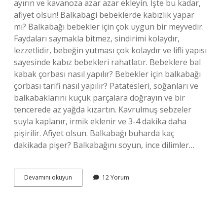
ayırın ve kavanoza azar azar ekleyin. İşte bu kadar,
afiyet olsun! Balkabagi bebeklerde kabızlık yapar
mı? Balkabağı bebekler için çok uygun bir meyvedir.
Faydaları saymakla bitmez, sindirimi kolaydır,
lezzetlidir, bebeğin yutması çok kolaydır ve lifli yapısı
sayesinde kabız bebekleri rahatlatır. Bebeklere bal
kabak çorbası nasıl yapılır? Bebekler için balkabağı
çorbası tarifi nasıl yapılır? Patatesleri, soğanları ve
balkabaklarını küçük parçalara doğrayın ve bir
tencerede az yağda kızartın. Kavrulmuş sebzeler
suyla kaplanır, irmik eklenir ve 3-4 dakika daha
pişirilir. Afiyet olsun. Balkabağı buharda kaç
dakikada pişer? Balkabağını soyun, ince dilimler…
6
Devamını okuyun
12 Yorum
Aylık
Bebeğe
Bal
Kabağı