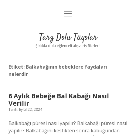
menüyü
Anasayfa
aç
Gizlilik Politikası
Tarz Dolu Tüyolar
Yasal Uyarı
Şıklıkla dolu eğlenceli alışveriş fikirleri!
Hakkımızda
Etiket:
Balkabağının bebeklere faydaları
nelerdir
6 Aylık Bebeğe Bal Kabağı Nasıl
Verilir
Tarih: Eylül 22, 2024
Balkabağı püresi nasıl yapılır? Balkabağı püresi nasıl
yapılır? Balkabağını kestikten sonra kabuğundan