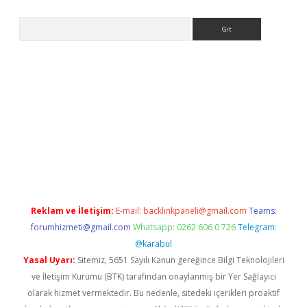
Arama
iş
betexper.xyz
betci giriş
hiltonbet güncel giriş
Reklam ve İletişim:
E-mail:
backlinkpaneli@gmail.com
Teams:
forumhizmeti@gmail.com
Whatsapp: 0262 606 0 726
Telegram:
@karabul
Yasal Uyarı:
Sitemiz, 5651 Sayılı Kanun gereğince Bilgi Teknolojileri
ve İletişim Kurumu (BTK) tarafından onaylanmış bir Yer Sağlayıcı
olarak hizmet vermektedir. Bu nedenle, sitedeki içerikleri proaktif