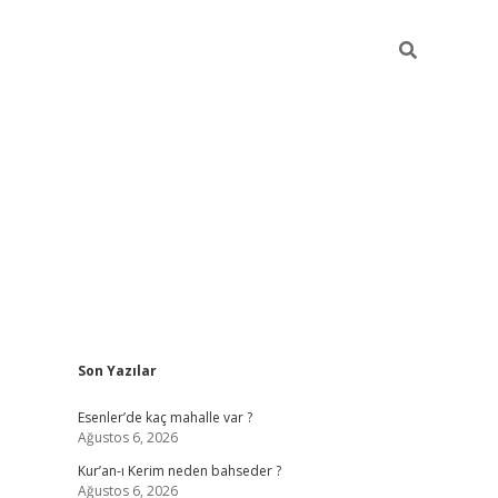
Sidebar
Son Yazılar
betci
hiltonbet
ilbet giriş yap
ilbet.online
piabella giriş
betexp
Esenler’de kaç mahalle var ?
Ağustos 6, 2026
Kur’an-ı Kerim neden bahseder ?
Ağustos 6, 2026