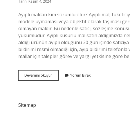
Tarih: Kasım 4, 2024
Ayıplı maldan kim sorumlu olur? Ayıplı mal, tüketiciy
modele uymaması veya objektif olarak taşıması ger
olmayan maldır. Bu nedenle satıcı, sözleşme konusu
yükümlüdür. Ayıplı kusurlu mal satın aldığımızda ne
aldığı ürünün ayıplı olduğunu 30 gün içinde satıcıya 
bildirimi resmi olmadığı için, ayıp bildirimi telefonla 
mallar için talepler görev ve yargı yetkisine göre b
Ayıplı
Devamını okuyun
Yorum Bırak
Mal
Davası
Kime
Karşı
Açılır
Sitemap