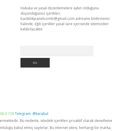
Hukuka ve yasal düzenlemelere aykırı olduğunu
düşündüğünüz içerikleri,
backlinkpanelicomtr@gmail.com
adresine bildirmeniz
halinde, ilgili içerikler yasal süre içerisinde sitemizden
kaldırılacaktır.
Arama
06 0 726
Telegram: @karabul
vermektedir. Bu nedenle, sitedeki içerikleri proaktif olarak denetleme
luğu kabul etmiş sayılırlar. Bu internet sitesi, herhangi bir marka,