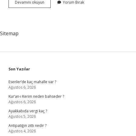
Avusturyanın
Devamını okuyun
Yorum Bırak
Yüzde
Kaçı
Yabancı
Sitemap
Sidebar
Son Yazılar
Esenler’de kaç mahalle var ?
Ağustos 6, 2026
Kur’an-ı Kerim neden bahseder ?
Ağustos 6, 2026
Ayakkabıda vergi kaç ?
Ağustos 5, 2026
Antipatiğin zıttı nedir ?
Ağustos 4, 2026