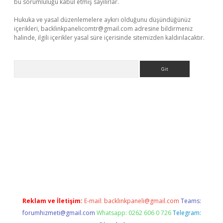
bu sorumluluğu kabul etmiş sayılırlar.
Hukuka ve yasal düzenlemelere aykırı olduğunu düşündüğünüz
içerikleri,
backlinkpanelicomtr@gmail.com
adresine bildirmeniz
halinde, ilgili içerikler yasal süre içerisinde sitemizden kaldırılacaktır.
Arama
iş
betexper.xyz
betci giriş
hiltonbet güncel giriş
Reklam ve İletişim:
E-mail:
backlinkpaneli@gmail.com
Teams:
forumhizmeti@gmail.com
Whatsapp: 0262 606 0 726
Telegram: