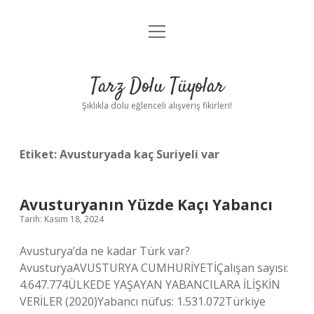
menüyü
Anasayfa
aç
Gizlilik Politikası
Tarz Dolu Tüyolar
Yasal Uyarı
Şıklıkla dolu eğlenceli alışveriş fikirleri!
Hakkımızda
Etiket:
Avusturyada kaç Suriyeli var
Avusturyanın Yüzde Kaçı Yabancı
Tarih: Kasım 18, 2024
Avusturya’da ne kadar Türk var?
AvusturyaAVUSTURYA CUMHURİYETİÇalışan sayısı:
4.647.774ÜLKEDE YAŞAYAN YABANCILARA İLİŞKİN
VERİLER (2020)Yabancı nüfus: 1.531.072Türkiye