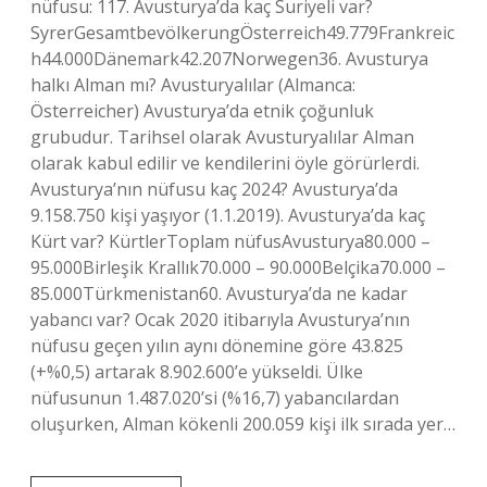
nüfusu: 117. Avusturya’da kaç Suriyeli var?
SyrerGesamtbevölkerungÖsterreich49.779Frankreic
h44.000Dänemark42.207Norwegen36. Avusturya
halkı Alman mı? Avusturyalılar (Almanca:
Österreicher) Avusturya’da etnik çoğunluk
grubudur. Tarihsel olarak Avusturyalılar Alman
olarak kabul edilir ve kendilerini öyle görürlerdi.
Avusturya’nın nüfusu kaç 2024? Avusturya’da
9.158.750 kişi yaşıyor (1.1.2019). Avusturya’da kaç
Kürt var? KürtlerToplam nüfusAvusturya80.000 –
95.000Birleşik Krallık70.000 – 90.000Belçika70.000 –
85.000Türkmenistan60. Avusturya’da ne kadar
yabancı var? Ocak 2020 itibarıyla Avusturya’nın
nüfusu geçen yılın aynı dönemine göre 43.825
(+%0,5) artarak 8.902.600’e yükseldi. Ülke
nüfusunun 1.487.020’si (%16,7) yabancılardan
oluşurken, Alman kökenli 200.059 kişi ilk sırada yer…