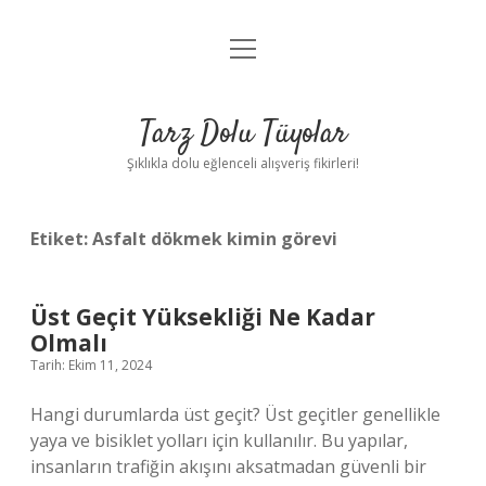
menüyü
Anasayfa
aç
Gizlilik Politikası
Tarz Dolu Tüyolar
Yasal Uyarı
Şıklıkla dolu eğlenceli alışveriş fikirleri!
Hakkımızda
Etiket:
Asfalt dökmek kimin görevi
Üst Geçit Yüksekliği Ne Kadar
Olmalı
Tarih: Ekim 11, 2024
Hangi durumlarda üst geçit? Üst geçitler genellikle
yaya ve bisiklet yolları için kullanılır. Bu yapılar,
insanların trafiğin akışını aksatmadan güvenli bir