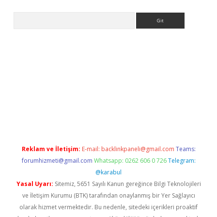
Arama
riş
betexper.xyz
betci giriş
hiltonbet güncel giriş
Reklam ve İletişim:
E-mail:
backlinkpaneli@gmail.com
Teams:
forumhizmeti@gmail.com
Whatsapp: 0262 606 0 726
Telegram:
@karabul
Yasal Uyarı:
Sitemiz, 5651 Sayılı Kanun gereğince Bilgi Teknolojileri
ve İletişim Kurumu (BTK) tarafından onaylanmış bir Yer Sağlayıcı
olarak hizmet vermektedir. Bu nedenle, sitedeki içerikleri proaktif