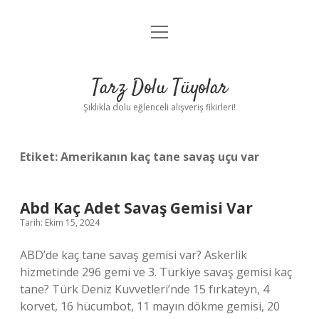
menüyü
Anasayfa
aç
Gizlilik Politikası
Tarz Dolu Tüyolar
Yasal Uyarı
Şıklıkla dolu eğlenceli alışveriş fikirleri!
Hakkımızda
Etiket:
Amerikanın kaç tane savaş uçu var
Abd Kaç Adet Savaş Gemisi Var
Tarih: Ekim 15, 2024
ABD’de kaç tane savaş gemisi var? Askerlik
hizmetinde 296 gemi ve 3. Türkiye savaş gemisi kaç
tane? Türk Deniz Kuvvetleri’nde 15 fırkateyn, 4
korvet, 16 hücumbot, 11 mayın dökme gemisi, 20