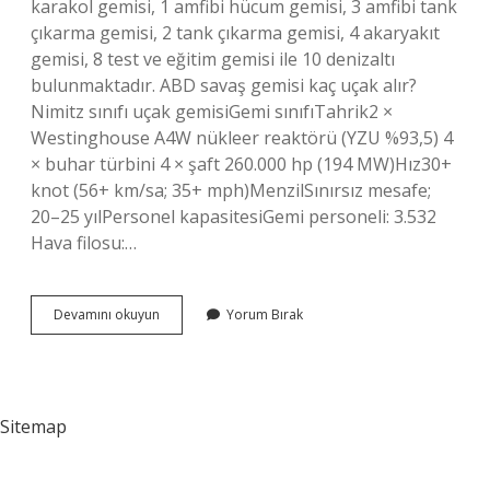
karakol gemisi, 1 amfibi hücum gemisi, 3 amfibi tank
çıkarma gemisi, 2 tank çıkarma gemisi, 4 akaryakıt
gemisi, 8 test ve eğitim gemisi ile 10 denizaltı
bulunmaktadır. ABD savaş gemisi kaç uçak alır?
Nimitz sınıfı uçak gemisiGemi sınıfıTahrik2 ×
Westinghouse A4W nükleer reaktörü (YZU %93,5) 4
× buhar türbini 4 × şaft 260.000 hp (194 MW)Hız30+
knot (56+ km/sa; 35+ mph)MenzilSınırsız mesafe;
20–25 yılPersonel kapasitesiGemi personeli: 3.532
Hava filosu:…
Abd
Devamını okuyun
Yorum Bırak
Kaç
Adet
Savaş
Gemisi
Var
Sitemap