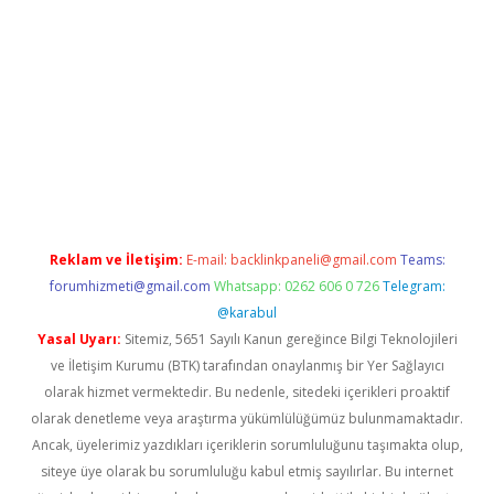
riş
betexper.xyz
betci giriş
hiltonbet güncel giriş
Reklam ve İletişim:
E-mail:
backlinkpaneli@gmail.com
Teams:
forumhizmeti@gmail.com
Whatsapp: 0262 606 0 726
Telegram:
@karabul
Yasal Uyarı:
Sitemiz, 5651 Sayılı Kanun gereğince Bilgi Teknolojileri
ve İletişim Kurumu (BTK) tarafından onaylanmış bir Yer Sağlayıcı
olarak hizmet vermektedir. Bu nedenle, sitedeki içerikleri proaktif
olarak denetleme veya araştırma yükümlülüğümüz bulunmamaktadır.
Ancak, üyelerimiz yazdıkları içeriklerin sorumluluğunu taşımakta olup,
siteye üye olarak bu sorumluluğu kabul etmiş sayılırlar. Bu internet