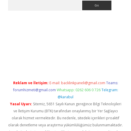
Arama
riş
betexper.xyz
betci giriş
hiltonbet güncel giriş
Reklam ve İletişim:
E-mail:
backlinkpaneli@gmail.com
Teams:
forumhizmeti@gmail.com
Whatsapp: 0262 606 0 726
Telegram:
@karabul
Yasal Uyarı:
Sitemiz, 5651 Sayılı Kanun gereğince Bilgi Teknolojileri
ve İletişim Kurumu (BTK) tarafından onaylanmış bir Yer Sağlayıcı
olarak hizmet vermektedir. Bu nedenle, sitedeki içerikleri proaktif
olarak denetleme veya araştırma yükümlülüğümüz bulunmamaktadır.