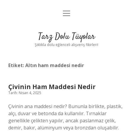
menüyü
Anasayfa
aç
Gizlilik Politikası
Tarz Dolu Tüyolar
Yasal Uyarı
Şıklıkla dolu eğlenceli alışveriş fikirleri!
Hakkımızda
Etiket:
Altın ham maddesi nedir
Çivinin Ham Maddesi Nedir
Tarih: Nisan 4, 2025
Çivinin ana maddesi nedir? Bununla birlikte, plastik,
alçı, duvar ve betonda da kullanılır. Tırnaklar
genellikle çelikten yapılır, ancak paslanmaz çelik,
demir, bakır, alüminyum veya bronzdan oluşabilir.