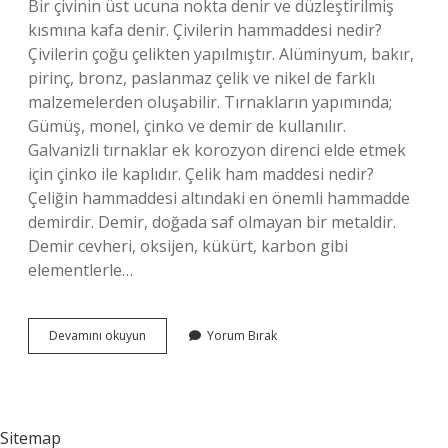
Bir çivinin üst ucuna nokta denir ve düzleştirilmiş
kısmına kafa denir. Çivilerin hammaddesi nedir?
Çivilerin çoğu çelikten yapılmıştır. Alüminyum, bakır,
pirinç, bronz, paslanmaz çelik ve nikel de farklı
malzemelerden oluşabilir. Tırnakların yapımında;
Gümüş, monel, çinko ve demir de kullanılır.
Galvanizli tırnaklar ek korozyon direnci elde etmek
için çinko ile kaplıdır. Çelik ham maddesi nedir?
Çeliğin hammaddesi altındaki en önemli hammadde
demirdir. Demir, doğada saf olmayan bir metaldir.
Demir cevheri, oksijen, kükürt, karbon gibi
elementlerle…
Çivinin
Devamını okuyun
Yorum Bırak
Ham
Maddesi
Nedir
Sitemap