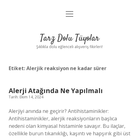
menüyü
Anasayfa
aç
Gizlilik Politikası
Tarz Dolu Tüyolar
Yasal Uyarı
Şıklıkla dolu eğlenceli alışveriş fikirleri!
Hakkımızda
Etiket:
Alerjik reaksiyon ne kadar sürer
Alerji Atağında Ne Yapılmalı
Tarih: Ekim 14, 2024
Alerjiyi anında ne geçirir? Antihistaminikler:
Antihistaminikler, alerjik reaksiyonların başlıca
nedeni olan kimyasal histaminle savaşır. Bu ilaçlar,
özellikle burun tıkanıklığı, kaşıntı ve hapşırık gibi üst