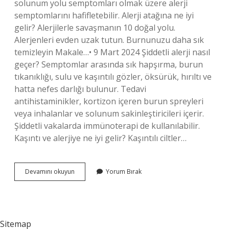
solunum yolu semptomları olmak üzere alerji
semptomlarını hafifletebilir. Alerji atağına ne iyi
gelir? Alerjilerle savaşmanın 10 doğal yolu.
Alerjenleri evden uzak tutun. Burnunuzu daha sık
temizleyin Makale…• 9 Mart 2024 Şiddetli alerji nasıl
geçer? Semptomlar arasında sık hapşırma, burun
tıkanıklığı, sulu ve kaşıntılı gözler, öksürük, hırıltı ve
hatta nefes darlığı bulunur. Tedavi
antihistaminikler, kortizon içeren burun spreyleri
veya inhalanlar ve solunum sakinleştiricileri içerir.
Şiddetli vakalarda immünoterapi de kullanılabilir.
Kaşıntı ve alerjiye ne iyi gelir? Kaşıntılı ciltler…
Alerji
Devamını okuyun
Yorum Bırak
Atağında
Ne
Yapılmalı
Sitemap