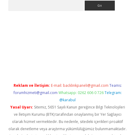
Arama
riş
betexper.xyz
betci giriş
hiltonbet güncel giriş
Reklam ve İletişim:
E-mail:
backlinkpaneli@gmail.com
Teams:
forumhizmeti@gmail.com
Whatsapp: 0262 606 0 726
Telegram:
@karabul
Yasal Uyarı:
Sitemiz, 5651 Sayılı Kanun gereğince Bilgi Teknolojileri
ve İletişim Kurumu (BTK) tarafından onaylanmış bir Yer Sağlayıcı
olarak hizmet vermektedir. Bu nedenle, sitedeki içerikleri proaktif
olarak denetleme veya araştırma yükümlülüğümüz bulunmamaktadır.