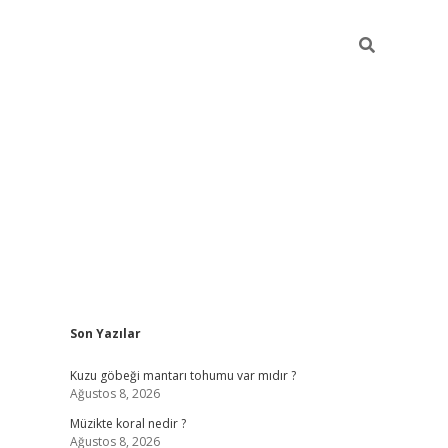
Sidebar
Son Yazılar
betci
hiltonbet
ilbet giriş yap
ilbet.online
piabella giriş
betexp
Kuzu göbeği mantarı tohumu var mıdır ?
Ağustos 8, 2026
Müzikte koral nedir ?
Ağustos 8, 2026