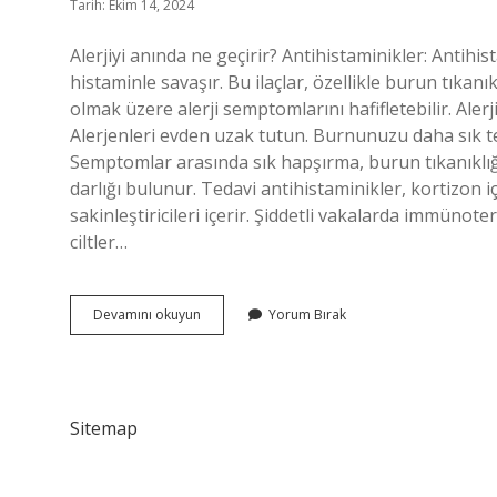
Tarih: Ekim 14, 2024
Alerjiyi anında ne geçirir? Antihistaminikler: Antihi
histaminle savaşır. Bu ilaçlar, özellikle burun tıkan
olmak üzere alerji semptomlarını hafifletebilir. Alerj
Alerjenleri evden uzak tutun. Burnunuzu daha sık te
Semptomlar arasında sık hapşırma, burun tıkanıklığı, 
darlığı bulunur. Tedavi antihistaminikler, kortizon
sakinleştiricileri içerir. Şiddetli vakalarda immünoterap
ciltler…
Alerji
Devamını okuyun
Yorum Bırak
Atağında
Ne
Yapılmalı
Sitemap