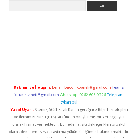
Arama
üncel giriş
Reklam ve İletişim:
E-mail:
backlinkpaneli@gmail.com
Teams:
forumhizmeti@gmail.com
Whatsapp: 0262 606 0 726
Telegram:
@karabul
Yasal Uyarı:
Sitemiz, 5651 Sayılı Kanun gereğince Bilgi Teknolojileri
ve İletişim Kurumu (BTK) tarafından onaylanmış bir Yer Sağlayıcı
olarak hizmet vermektedir. Bu nedenle, sitedeki içerikleri proaktif
olarak denetleme veya araştırma yükümlülüğümüz bulunmamaktadır.