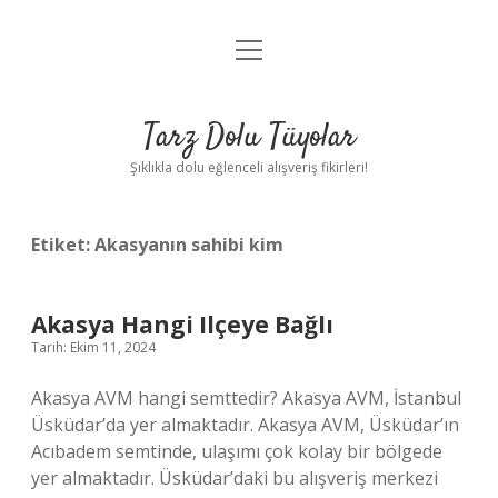
menüyü
Anasayfa
aç
Gizlilik Politikası
Tarz Dolu Tüyolar
Yasal Uyarı
Şıklıkla dolu eğlenceli alışveriş fikirleri!
Hakkımızda
Etiket:
Akasyanın sahibi kim
Akasya Hangi Ilçeye Bağlı
Tarih: Ekim 11, 2024
Akasya AVM hangi semttedir? Akasya AVM, İstanbul
Üsküdar’da yer almaktadır. Akasya AVM, Üsküdar’ın
Acıbadem semtinde, ulaşımı çok kolay bir bölgede
yer almaktadır. Üsküdar’daki bu alışveriş merkezi