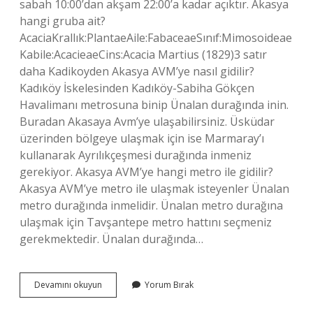
sabah 10:00’dan akşam 22:00’a kadar açıktır. Akasya
hangi gruba ait?
AcaciaKrallık:PlantaeAile:FabaceaeSınıf:Mimosoideae
Kabile:AcacieaeCins:Acacia Martius (1829)3 satır
daha Kadikoyden Akasya AVM’ye nasıl gidilir?
Kadıköy İskelesinden Kadıköy-Sabiha Gökçen
Havalimanı metrosuna binip Ünalan durağında inin.
Buradan Akasaya Avm’ye ulaşabilirsiniz. Üsküdar
üzerinden bölgeye ulaşmak için ise Marmaray’ı
kullanarak Ayrılıkçeşmesi durağında inmeniz
gerekiyor. Akasya AVM’ye hangi metro ile gidilir?
Akasya AVM’ye metro ile ulaşmak isteyenler Ünalan
metro durağında inmelidir. Ünalan metro durağına
ulaşmak için Tavşantepe metro hattını seçmeniz
gerekmektedir. Ünalan durağında…
Akasya
Devamını okuyun
Yorum Bırak
Hangi
Ilçeye