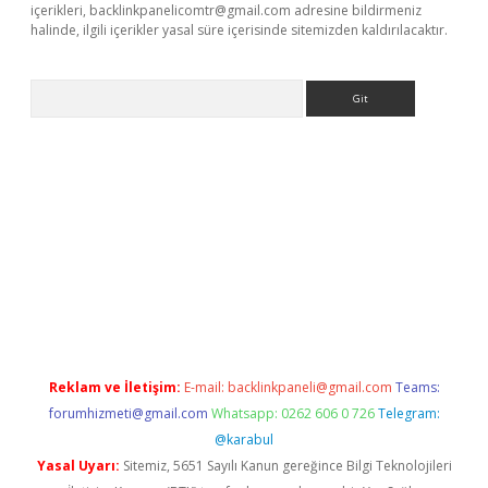
içerikleri,
backlinkpanelicomtr@gmail.com
adresine bildirmeniz
halinde, ilgili içerikler yasal süre içerisinde sitemizden kaldırılacaktır.
Arama
riş
betexper.xyz
betci giriş
hiltonbet güncel giriş
Reklam ve İletişim:
E-mail:
backlinkpaneli@gmail.com
Teams:
forumhizmeti@gmail.com
Whatsapp: 0262 606 0 726
Telegram:
@karabul
Yasal Uyarı:
Sitemiz, 5651 Sayılı Kanun gereğince Bilgi Teknolojileri