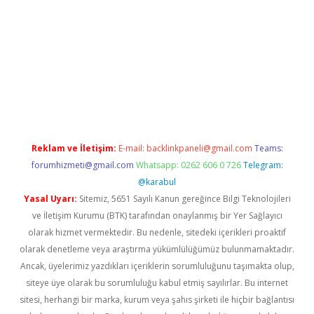
iriş
betexper.xyz
betci giriş
hiltonbet güncel giriş
Reklam ve İletişim:
E-mail:
backlinkpaneli@gmail.com
Teams:
forumhizmeti@gmail.com
Whatsapp: 0262 606 0 726
Telegram:
@karabul
Yasal Uyarı:
Sitemiz, 5651 Sayılı Kanun gereğince Bilgi Teknolojileri
ve İletişim Kurumu (BTK) tarafından onaylanmış bir Yer Sağlayıcı
olarak hizmet vermektedir. Bu nedenle, sitedeki içerikleri proaktif
olarak denetleme veya araştırma yükümlülüğümüz bulunmamaktadır.
Ancak, üyelerimiz yazdıkları içeriklerin sorumluluğunu taşımakta olup,
siteye üye olarak bu sorumluluğu kabul etmiş sayılırlar. Bu internet
sitesi, herhangi bir marka, kurum veya şahıs şirketi ile hiçbir bağlantısı