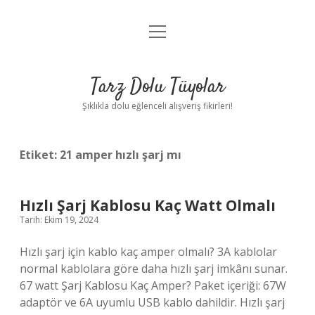
menüyü
Anasayfa
aç
Gizlilik Politikası
Tarz Dolu Tüyolar
Yasal Uyarı
Şıklıkla dolu eğlenceli alışveriş fikirleri!
Hakkımızda
Etiket:
21 amper hızlı şarj mı
Hızlı Şarj Kablosu Kaç Watt Olmalı
Tarih: Ekim 19, 2024
Hızlı şarj için kablo kaç amper olmalı? 3A kablolar
normal kablolara göre daha hızlı şarj imkânı sunar.
67 watt Şarj Kablosu Kaç Amper? Paket içeriği: 67W
adaptör ve 6A uyumlu USB kablo dahildir. Hızlı şarj