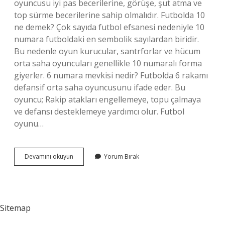
oyuncusu iyi pas becerilerine, görüşe, şut atma ve
top sürme becerilerine sahip olmalıdır. Futbolda 10
ne demek? Çok sayıda futbol efsanesi nedeniyle 10
numara futboldaki en sembolik sayılardan biridir.
Bu nedenle oyun kurucular, santrforlar ve hücum
orta saha oyuncuları genellikle 10 numaralı forma
giyerler. 6 numara mevkisi nedir? Futbolda 6 rakamı
defansif orta saha oyuncusunu ifade eder. Bu
oyuncu; Rakip atakları engellemeye, topu çalmaya
ve defansı desteklemeye yardımcı olur. Futbol
oyunu…
10
Devamını okuyun
Yorum Bırak
Numara
Mevkisi
Nedir
Sitemap