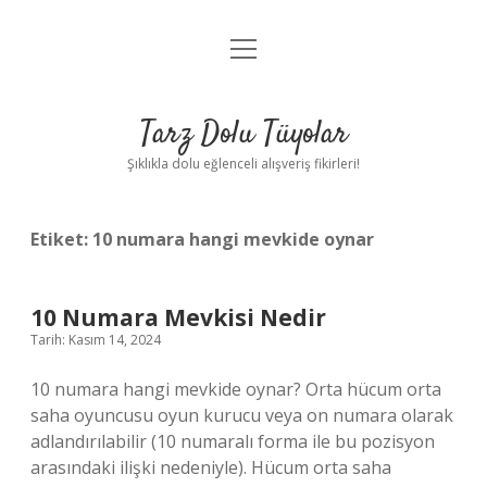
menüyü
Anasayfa
aç
Gizlilik Politikası
Tarz Dolu Tüyolar
Yasal Uyarı
Şıklıkla dolu eğlenceli alışveriş fikirleri!
Hakkımızda
Etiket:
10 numara hangi mevkide oynar
10 Numara Mevkisi Nedir
Tarih: Kasım 14, 2024
10 numara hangi mevkide oynar? Orta hücum orta
saha oyuncusu oyun kurucu veya on numara olarak
adlandırılabilir (10 numaralı forma ile bu pozisyon
arasındaki ilişki nedeniyle). Hücum orta saha