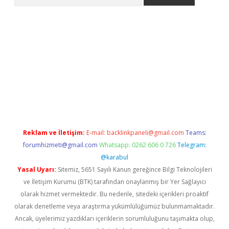
iriş
betexper.xyz
betci giriş
hiltonbet güncel giriş
Reklam ve İletişim:
E-mail:
backlinkpaneli@gmail.com
Teams:
forumhizmeti@gmail.com
Whatsapp: 0262 606 0 726
Telegram:
@karabul
Yasal Uyarı:
Sitemiz, 5651 Sayılı Kanun gereğince Bilgi Teknolojileri
ve İletişim Kurumu (BTK) tarafından onaylanmış bir Yer Sağlayıcı
olarak hizmet vermektedir. Bu nedenle, sitedeki içerikleri proaktif
olarak denetleme veya araştırma yükümlülüğümüz bulunmamaktadır.
Ancak, üyelerimiz yazdıkları içeriklerin sorumluluğunu taşımakta olup,