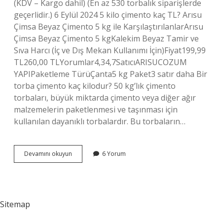
(KDV – Kargo dahil) (En az 530 torbalık siparişlerde
geçerlidir.) 6 Eylül 2024 5 kilo çimento kaç TL? Arısu
Çimsa Beyaz Çimento 5 kg ile KarşılaştırılanlarArısu
Çimsa Beyaz Çimento 5 kgKalekim Beyaz Tamir ve
Sıva Harcı (İç ve Dış Mekan Kullanımı İçin)Fiyat199,99
TL260,00 TLYorumlar4,34,7SatıcıARISUCOZUM
YAPIPaketleme TürüÇanta5 kg Paket3 satır daha Bir
torba çimento kaç kilodur? 50 kg’lık çimento
torbaları, büyük miktarda çimento veya diğer ağır
malzemelerin paketlenmesi ve taşınması için
kullanılan dayanıklı torbalardır. Bu torbaların…
50
Devamını okuyun
6 Yorum
Kg
Çimento
Kaç
Tl
2024
Sitemap