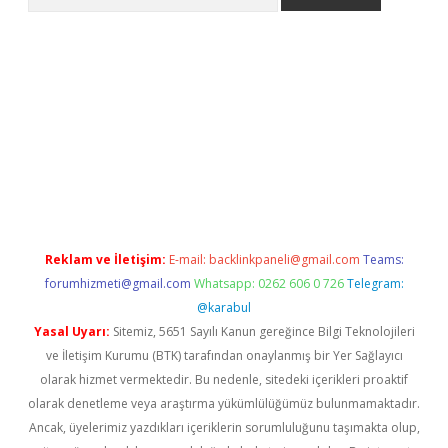
riş
betexper.xyz
betci giriş
hiltonbet güncel giriş
Reklam ve İletişim:
E-mail:
backlinkpaneli@gmail.com
Teams:
forumhizmeti@gmail.com
Whatsapp: 0262 606 0 726
Telegram:
@karabul
Yasal Uyarı:
Sitemiz, 5651 Sayılı Kanun gereğince Bilgi Teknolojileri
ve İletişim Kurumu (BTK) tarafından onaylanmış bir Yer Sağlayıcı
olarak hizmet vermektedir. Bu nedenle, sitedeki içerikleri proaktif
olarak denetleme veya araştırma yükümlülüğümüz bulunmamaktadır.
Ancak, üyelerimiz yazdıkları içeriklerin sorumluluğunu taşımakta olup,