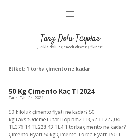
menüyü
Anasayfa
aç
Gizlilik Politikası
Tarz Dolu Tüyolar
Yasal Uyarı
Şıklıkla dolu eğlenceli alışveriş fikirleri!
Hakkımızda
Etiket:
1 torba çimento ne kadar
50 Kg Çimento Kaç Tl 2024
Tarih: Eylül 24, 2024
50 kiloluk çimento fiyatı ne kadar? 50
kgTaksitÖdemeTutarıToplam2113,52 TL227,04
TL376,14 TL228,43 TL4 1 torba çimento ne kadar?
Çimento Fiyatı: 50kg Çimento Torba Fiyatı: 190 TL