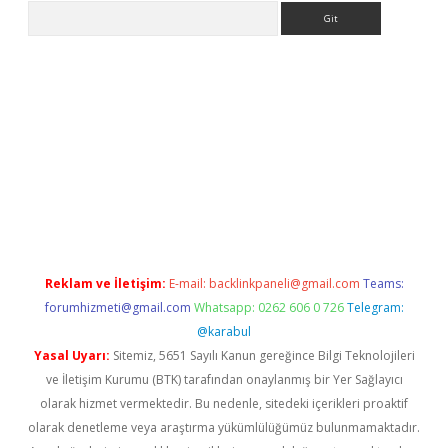
Arama
riş
betexper.xyz
betci giriş
hiltonbet güncel giriş
Reklam ve İletişim:
E-mail:
backlinkpaneli@gmail.com
Teams:
forumhizmeti@gmail.com
Whatsapp: 0262 606 0 726
Telegram:
@karabul
Yasal Uyarı:
Sitemiz, 5651 Sayılı Kanun gereğince Bilgi Teknolojileri
ve İletişim Kurumu (BTK) tarafından onaylanmış bir Yer Sağlayıcı
olarak hizmet vermektedir. Bu nedenle, sitedeki içerikleri proaktif
olarak denetleme veya araştırma yükümlülüğümüz bulunmamaktadır.