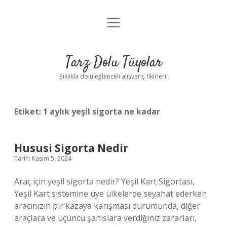
menüyü
Anasayfa
aç
Gizlilik Politikası
Tarz Dolu Tüyolar
Yasal Uyarı
Şıklıkla dolu eğlenceli alışveriş fikirleri!
Hakkımızda
Etiket:
1 aylık yeşil sigorta ne kadar
Hususi Sigorta Nedir
Tarih: Kasım 5, 2024
Araç için yeşil sigorta nedir? Yeşil Kart Sigortası,
Yeşil Kart sistemine üye ülkelerde seyahat ederken
aracınızın bir kazaya karışması durumunda, diğer
araçlara ve üçüncü şahıslara verdiğiniz zararları,